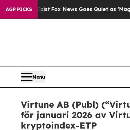
y Exist
Fox News Goes Quiet as 'Maga Media Pipe
AGP PICKS
Menu
Virtune AB (Publ) (“Vir
för januari 2026 av Vir
kryptoindex-ETP