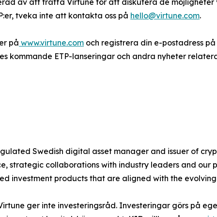
serad av att träffa Virtune för att diskutera de möjligheter
P:er, tveka inte att kontakta oss på
hello@virtune.com
.
er på
www.virtune.com
och registrera din e-postadress på
s kommande ETP-lanseringar och andra nyheter relaterade 
 regulated Swedish digital asset manager and issuer of c
 strategic collaborations with industry leaders and our 
ted investment products that are aligned with the evolvin
Virtune ger inte investeringsråd. Investeringar görs på ege