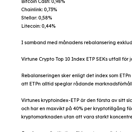
Bitcoin Cash: 0,98%
Chainlink: 0,73%
Stellar: 0,58%
Litecoin: 0,44%
I samband med månadens rebalansering exkluder
Virtune Crypto Top 10 Index ETP SEKs utfall för j
Rebalanseringen sker enligt det index som ETPn 
att ETPn alltid speglar rådande marknadsförhålla
Virtunes kryptoindex-ETP är den första av sitt s
och har en maxvikt på 40% per kryptotillgång för
kryptomarknaden utan att vara starkt koncentrera