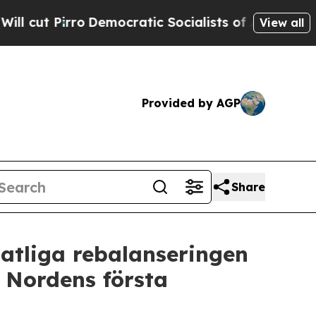
ro
Democratic Socialists of America Propose Rad
View all
Provided by AGP
Share
atliga rebalanseringen
, Nordens första