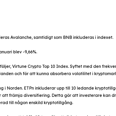
as Avalanche, samtidigt som BNB inkluderas i indexet.
anuari blev -9,66%.
följer, Virtune Crypto Top 10 Index. Syftet med den frekve
nden och för att kunna absorbera volatilitet i kryptomark
lag i Norden. ETPn inkluderar upp till 10 ledande kryptot
 att främja diversifiering. Detta gör att investerare kan 
d till någon enskild kryptotillgång.