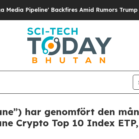
line' Backfires Amid Rumors Trump Will cut Pir
tune”) har genomfört den mån
tune Crypto Top 10 Index ETP