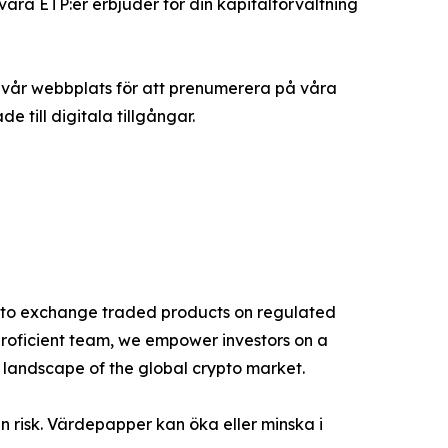
 våra ETP:er erbjuder för din kapitalförvaltning
 vår webbplats för att prenumerera på våra
till digitala tillgångar.
rypto exchange traded products on regulated
proficient team, we empower investors on a
g landscape of the global crypto market.
n risk. Värdepapper kan öka eller minska i