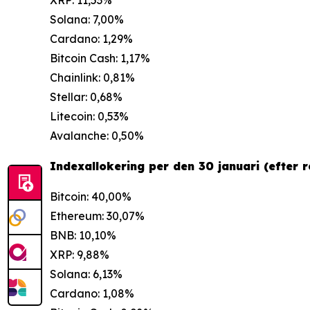
XRP: 11,53%
Solana: 7,00%
Cardano: 1,29%
Bitcoin Cash: 1,17%
Chainlink: 0,81%
Stellar: 0,68%
Litecoin: 0,53%
Avalanche: 0,50%
Indexallokering per den 30 januari (efter r
Bitcoin: 40,00%
Ethereum: 30,07%
BNB: 10,10%
XRP: 9,88%
Solana: 6,13%
Cardano: 1,08%