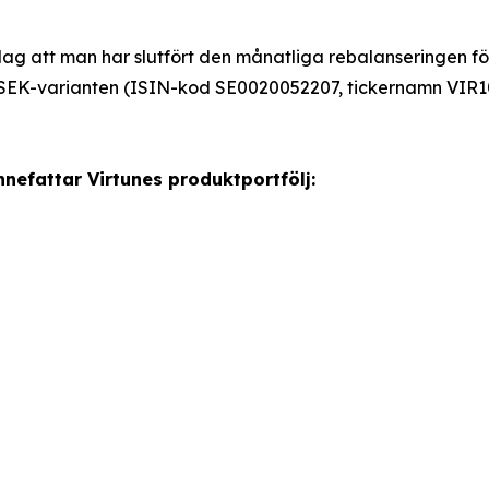
dag att man har slutfört den månatliga rebalanseringen f
SEK-varianten (ISIN-kod SE0020052207, tickernamn VIR1
nefattar Virtunes produktportfölj: