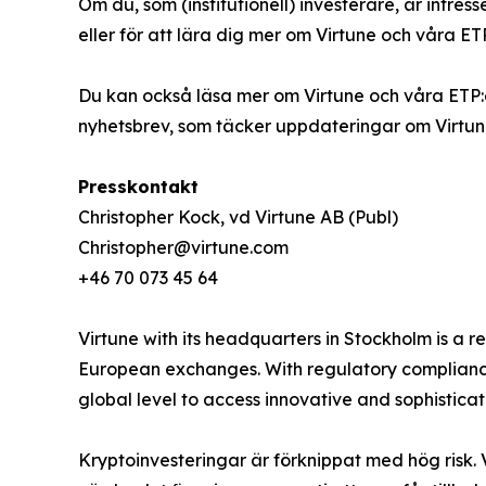
Om du, som (institutionell) investerare, är intres
eller för att lära dig mer om Virtune och våra ET
Du kan också läsa mer om Virtune och våra ETP:
nyhetsbrev, som täcker uppdateringar om Virtune
Presskontakt
Christopher Kock, vd Virtune AB (Publ)
Christopher@virtune.com
+46 70 073 45 64
Virtune with its headquarters in Stockholm is a
European exchanges. With regulatory compliance,
global level to access innovative and sophistica
Kryptoinvesteringar är förknippat med hög risk. 