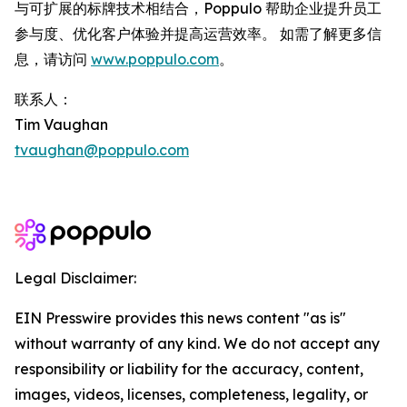
与可扩展的标牌技术相结合，Poppulo 帮助企业提升员工
参与度、优化客户体验并提高运营效率。 如需了解更多信
息，请访问
www.poppulo.com
。
联系人：
Tim Vaughan
tvaughan@poppulo.com
Legal Disclaimer:
EIN Presswire provides this news content "as is"
without warranty of any kind. We do not accept any
responsibility or liability for the accuracy, content,
images, videos, licenses, completeness, legality, or