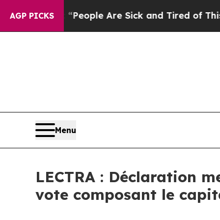
igan Win: “People Are Sick and Tired of This Poli
AGP PICKS
Menu
LECTRA : Déclaration me
vote composant le capit