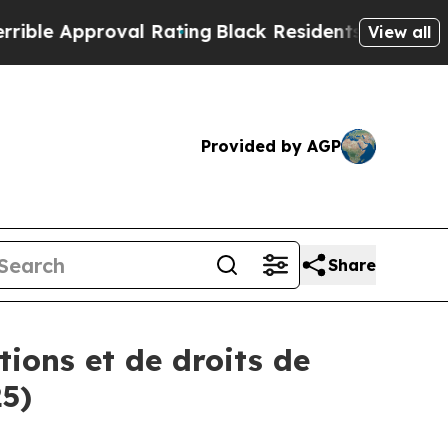
e Approval Rating
Black Residents Warned of Abu
View all
Provided by AGP
Share
ions et de droits de
25)